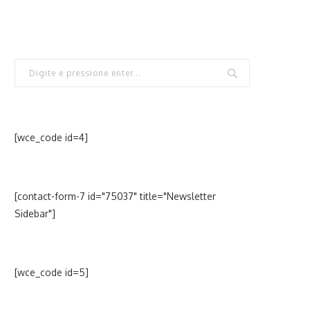
[wce_code id=4]
[contact-form-7 id="75037" title="Newsletter
Sidebar"]
[wce_code id=5]