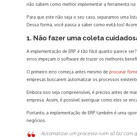
não sabem como melhor implementar a ferramenta na 
Para que este não seja o seu caso, separamos uma lis
Dessa forma, você passa a saber como evitá-los! Aco
1. Não fazer uma coleta cuidadosa
A implementação de ERP é tão fácil quanto parece ser
erros impeçam o software de trazer os melhores benefí
O primeiro erro começa antes mesmo de
procurar forn
empresas buscarem automatizar os processos existente
Embora isso seja compreensível, é preciso antes de ma
empresa. Assim, é possível averiguar como eles se enc
Portanto, a implementação de ERP também é uma oportu
negócios.
Automatizar um processo ruim só faz com q