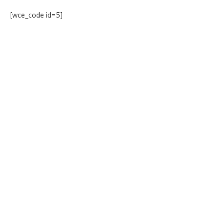
[wce_code id=5]