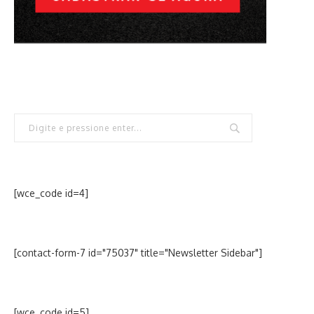
[wce_code id=4]
[contact-form-7 id="75037" title="Newsletter Sidebar"]
[wce_code id=5]