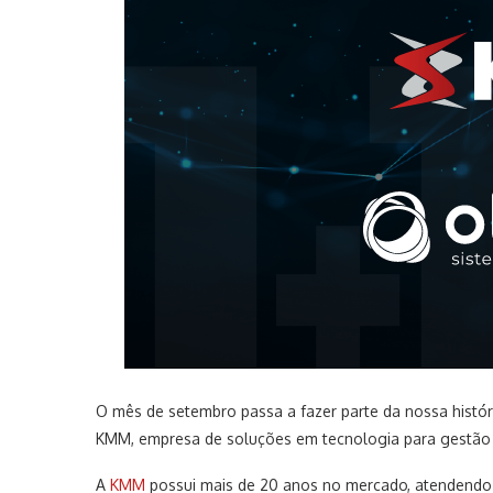
O mês de setembro passa a fazer parte da nossa histór
KMM, empresa de soluções em tecnologia para gestão
A
KMM
possui mais de 20 anos no mercado, atendendo