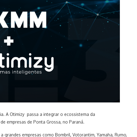
ia. A Otimizy passa a integrar o ecossistema da
 de empresas de Ponta Grossa, no Paraná.
 a grandes empresas como Bombril, Votorantim, Yamaha, Rumo,