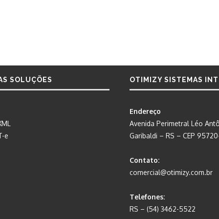
AS SOLUÇÕES
OTIMIZY SISTEMAS IN
Endereço
XML
Avenida Perimetral Léo Antô
T-e
Garibaldi – RS – CEP 9572
Contato:
comercial@otimizy.com.br
Telefones:
RS – (54) 3462-5522