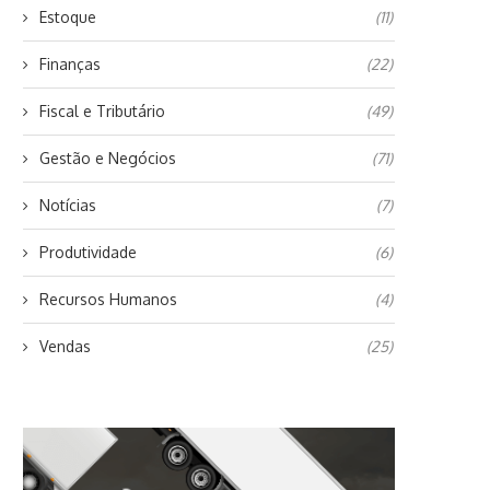
Estoque
(11)
Finanças
(22)
Fiscal e Tributário
(49)
Gestão e Negócios
(71)
Notícias
(7)
Produtividade
(6)
PROJETO OTIMIZY ABRAÇA
5 TENDÊNCIAS PARA FICA
REALIZA DOAÇÃO DE
OLHO NO PÓS...
Recursos Humanos
(4)
ALIMENTOS PARA...
16/06/2020
09/07/2021
Vendas
(25)