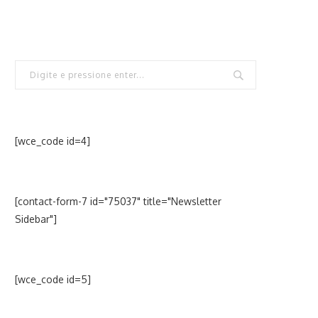
[wce_code id=4]
[contact-form-7 id="75037" title="Newsletter
Sidebar"]
[wce_code id=5]