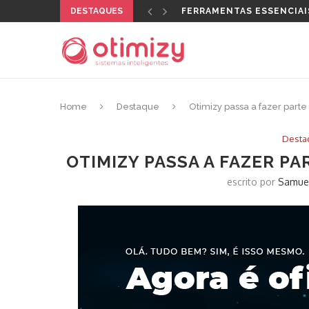
DESTAQUES
FERRAMENTAS ESSENCIAI
Home
Destaque
Otimizy passa a fazer part
Desta
OTIMIZY PASSA A FAZER P
escrito por
Samue