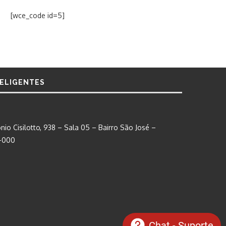
[wce_code id=5]
TELIGENTES
nio Cisilotto, 938 – Sala 05 – Bairro São José –
0-000
Chat - Suporte