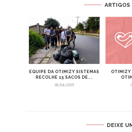
ARTIGOS
 ABRAÇA
EQUIPE DA OTIMIZY SISTEMAS
OTIMIZY
 KG...
RECOLHE 15 SACOS DE...
OTI
18/04/2019
DEIXE U