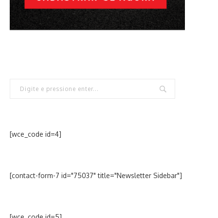
[wce_code id=4]
[contact-form-7 id="75037" title="Newsletter Sidebar"]
[wce_code id=5]