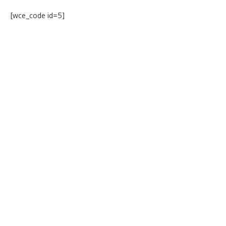
[wce_code id=5]