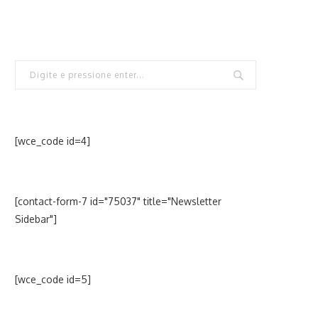
[wce_code id=4]
[contact-form-7 id="75037" title="Newsletter
Sidebar"]
[wce_code id=5]