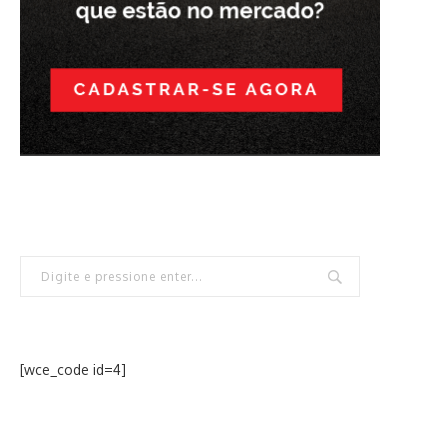
[wce_code id=4]