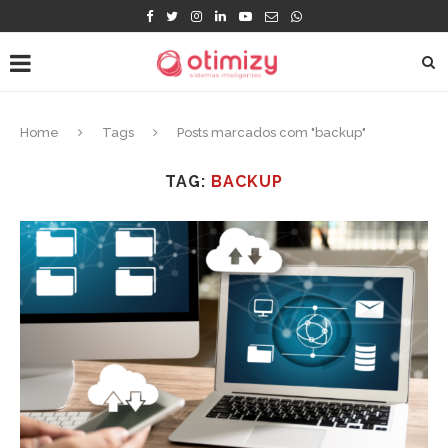
Home
Tags
Posts marcados com "backup"
TAG:
BACKUP