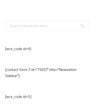
[wce_code id=4]
[contact-form-7 id="75037" title="Newsletter
Sidebar"]
[wce_code id=5]