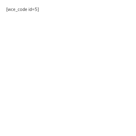
[wce_code id=5]