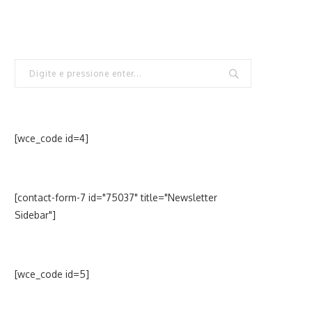
[wce_code id=4]
[contact-form-7 id="75037" title="Newsletter
Sidebar"]
[wce_code id=5]