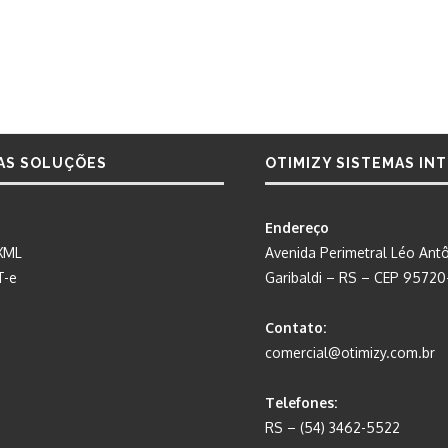
AS SOLUÇÕES
OTIMIZY SISTEMAS IN
Endereço
XML
Avenida Perimetral Léo Antô
T-e
Garibaldi – RS – CEP 9572
Contato:
comercial@otimizy.com.br
Telefones:
RS – (54) 3462-5522