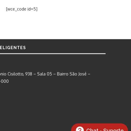
[wce_code id=5]
TELIGENTES
nio Cisilotto, 938 – Sala 05 – Bairro São José –
0-000
Chat - Suporte