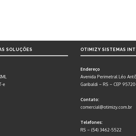
AS SOLUÇÕES
OTIMIZY SISTEMAS IN
Endereço
XML
Avenida Perimetral Léo Antô
T-e
Garibaldi – RS – CEP 9572
Contato:
comercial@otimizy.com.br
Telefones:
RS – (54) 3462-5522