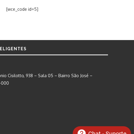
[wce_code id=5]
TELIGENTES
nio Cisilotto, 938 – Sala 05 – Bairro São José –
0-000
Chat - Suporte