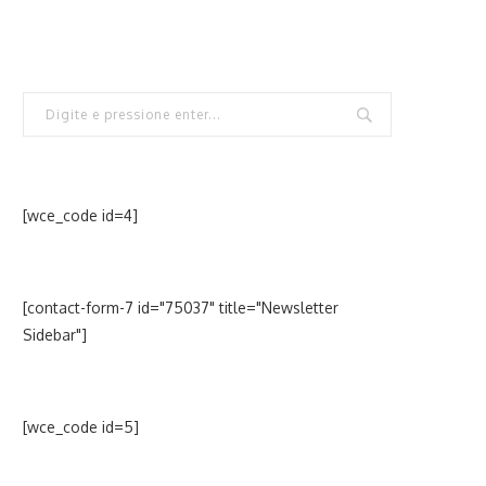
[wce_code id=4]
[contact-form-7 id="75037" title="Newsletter
Sidebar"]
[wce_code id=5]