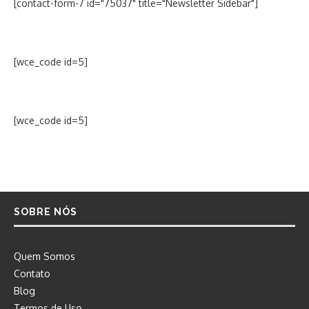
[contact-form-7 id="75037" title="Newsletter Sidebar"]
[wce_code id=5]
[wce_code id=5]
SOBRE NÓS
Quem Somos
Contato
Blog
Termos de Uso