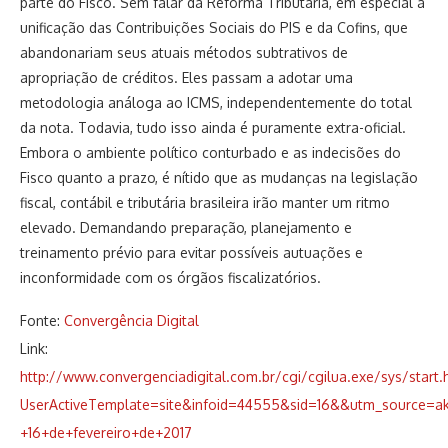
parte do Fisco. Sem falar da Reforma Tributária, em especial a
unificação das Contribuições Sociais do PIS e da Cofins, que
abandonariam seus atuais métodos subtrativos de
apropriação de créditos. Eles passam a adotar uma
metodologia análoga ao ICMS, independentemente do total
da nota. Todavia, tudo isso ainda é puramente extra-oficial.
Embora o ambiente político conturbado e as indecisões do
Fisco quanto a prazo, é nítido que as mudanças na legislação
fiscal, contábil e tributária brasileira irão manter um ritmo
elevado. Demandando preparação, planejamento e
treinamento prévio para evitar possíveis autuações e
inconformidade com os órgãos fiscalizatórios.
Fonte:
Convergência Digital
Link:
http://www.convergenciadigital.com.br/cgi/cgilua.exe/sys/start.
UserActiveTemplate=site&infoid=44555&sid=16&&utm_source=
+16+de+fevereiro+de+2017