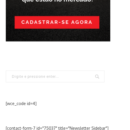
[wce_code id=4]
[contact-form-7 id="75037" title="Newsletter Sidebar"]