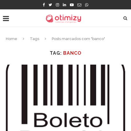
Home
Tags
Posts marcados com "banco"
TAG:
BANCO